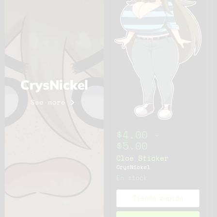
CrysNickel
See more
$4.00
-
$5.00
Cloe Sticker
CrysNickel
En stock
Tienda rápida