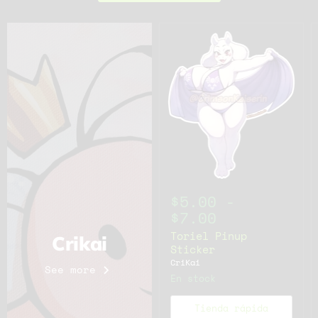
$5.00
-
$7.00
Toriel Pinup
Crikai
Sticker
CriKai
See more
En stock
Tienda rápida