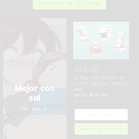
Colección de la tienda
$12.50
A Big Fat Slice of
Life: Sticky Treats
Mejor con
Set
Better With Salt
sal
En stock
Ver más
Tienda rápida
Añadir al carrito