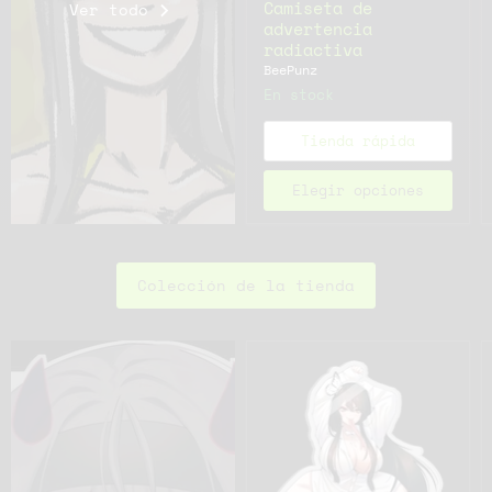
Camiseta de
Ver todo
advertencia
radiactiva
BeePunz
En stock
Tienda rápida
Elegir opciones
Colección de la tienda