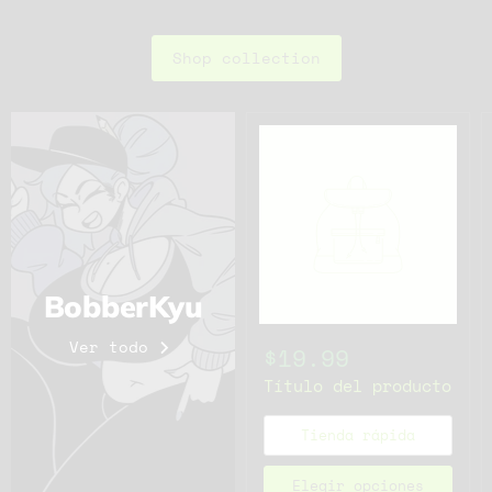
Shop collection
BobberKyu
Ver todo
$19.99
Título del producto
Tienda rápida
Elegir opciones