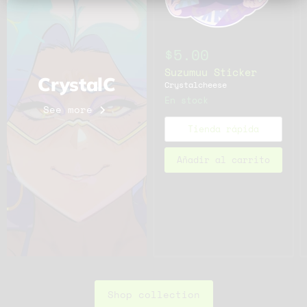
$5.00
Suzumuu Sticker
CrystalC
Crystalcheese
En stock
See more
Tienda rápida
Añadir al carrito
Shop collection