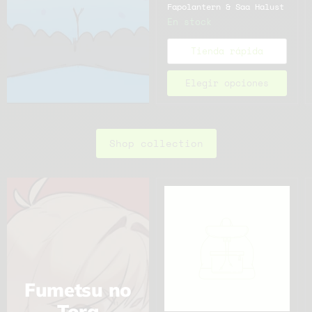
Fapolantern & Saa Halust
En stock
Tienda rápida
Elegir opciones
Shop collection
Fumetsu no
Tora