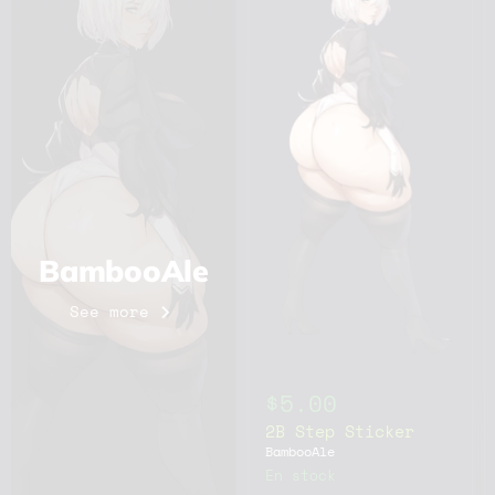
BambooAle
See more
$5.00
2B Step Sticker
BambooAle
En stock