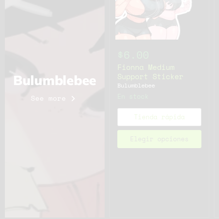
$6.00
Fionna Medium
Support Sticker
Bulumblebee
Bulumblebee
En stock
See more
Tienda rápida
Elegir opciones