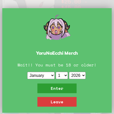
$25.00
-
original
original
$45.00
Year of the Dragon
Mio Print
Chet Rippo
En stock
Tienda rápida
Elegir opciones
YoruNoEcchi Merch
Wait!! You must be 18 or older!
Shop collection
Enter
Leave