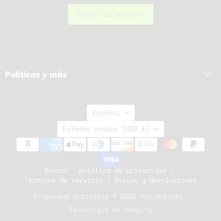
Shop collection
Políticas y más
Idioma
Español
País
Estados Unidos
(USD $)
Buscar
política de privacidad
Términos de servicio
Envíos y devoluciones
Propiedad artística © 2026 YoruNoEcchi.
Tecnología de Shopify