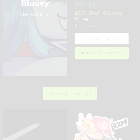
Bluuey
$5.00
100% Beef Sticker
See more
Bluuey
En stock
Tienda rápida
Añadir al carrito
Shop collection