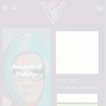
Menú
Ver
carr
Ancestral
Potato
$19.99
See more
Título del producto
Tienda rápida