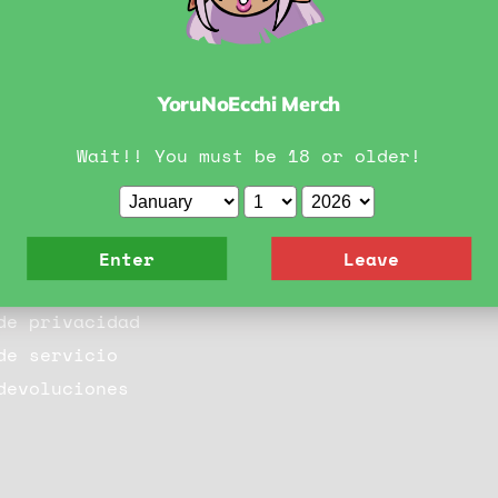
Ver todos los productos
YoruNoEcchi Merch
Wait!! You must be 18 or older!
 y más
Enter
Leave
de privacidad
de servicio
devoluciones