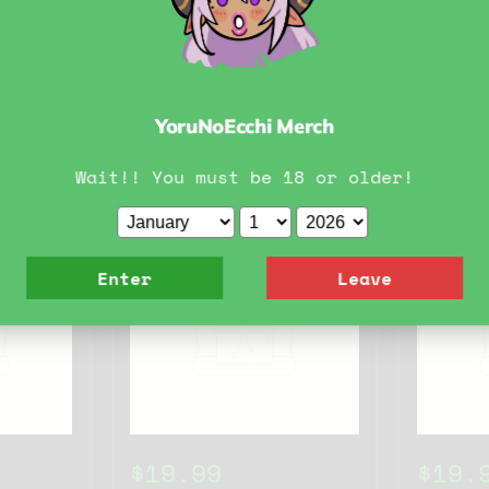
YoruNoEcchi Merch
Wait!! You must be 18 or older!
Enter
Leave
$19.99
$19.