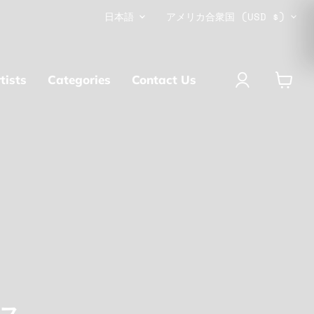
言
国
日本語
アメリカ合衆国
(USD $)
語
tists
Categories
Contact Us
カ
ー
ト
を
見
る