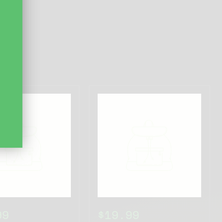
99
$19.99