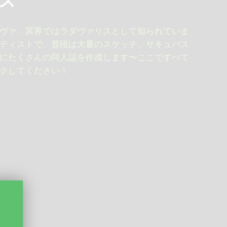
ス
ヴァ、冥界ではラダヴァリスとして知られていま
ティストで、普段は大量のスケッチ、サキュバス
にたくさんの同人誌を作成します〜ここですべて
クしてください！